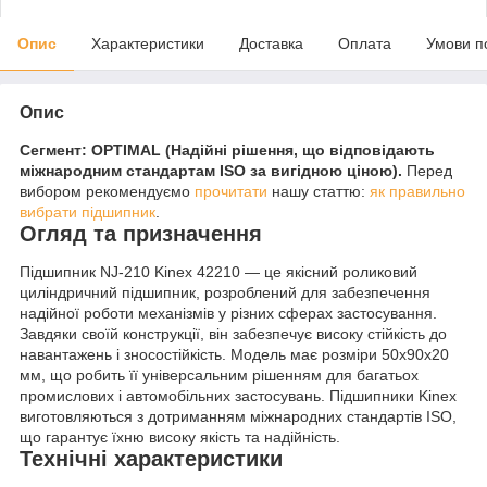
Опис
Характеристики
Доставка
Оплата
Умови п
Опис
Сегмент: OPTIMAL (Надійні рішення, що відповідають
міжнародним стандартам ISO за вигідною ціною).
Перед
вибором рекомендуємо
прочитати
нашу статтю:
як правильно
вибрати підшипник
.
Огляд та призначення
Підшипник NJ-210 Kinex 42210 — це якісний роликовий
циліндричний підшипник, розроблений для забезпечення
надійної роботи механізмів у різних сферах застосування.
Завдяки своїй конструкції, він забезпечує високу стійкість до
навантажень і зносостійкість. Модель має розміри 50x90x20
мм, що робить її універсальним рішенням для багатьох
промислових і автомобільних застосувань. Підшипники Kinex
виготовляються з дотриманням міжнародних стандартів ISO,
що гарантує їхню високу якість та надійність.
Технічні характеристики