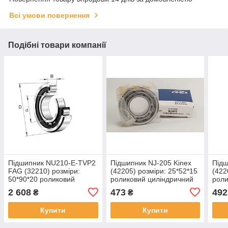
Всі умови повернення
Подібні товари компанії
Підшипник NU210-E-TVP2
Підшипник NJ-205 Kinex
Підш
FAG (32210) розміри:
(42205) розміри: 25*52*15
(422
50*90*20 роликовий
роликовий циліндричний
роли
циліндричний
2 608
473
492
₴
₴
Купити
Купити