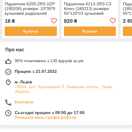
Підшипник 6200-2RS UZP
Підшипник 6213-2RS-C3
Під
(180200) розміри: 10*30*9
Kinex (180213) розміри:
(180
кульковий радіальний
65*120*23 кульковий
65*1
закритий
радіальний закритий
раді
16
820
2 6
₴
₴
Купити
Купити
Про нас
95% позитивних з 130 відгуків за рік
Працює з 21.07.2022
м. Львів
79054, вул. Кульчицької 3, Львівська оласть,, Львів,
Україна
Контакти
Сьогодні працює з 09:00 до 17:00
Показати весь графік роботи