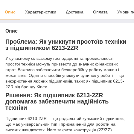
Опис
Характеристики
Доставка
Оплата
Умови п
Опис
Проблема: Як уникнути простоїв техніки
з підшипником 6213-2ZR
У сучасному сільському господарстві та промисловості
простої техніки можуть призвести до значних фінансових
втрат. Важливо забезпечити безперебійну роботу машин і
механізмів. Один із способів уникнути зупинок у роботі — це
використання якісних підшипників, таких як підшипник 6213-
2ZR від бренду Kinex.
Рішення: Як підшипник 6213-2ZR
допомагає забезпечити надійність
техніки
Підшипник 6213-2ZR — це радіальний кульковий підшипник,
що має універсальний тип і призначений для роботи на
високих швидкостях. Його закрита конструкція (2Z/ZZ)