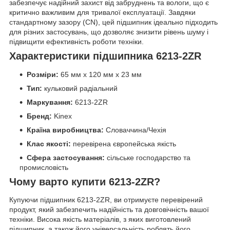
забезпечує надійний захист від забруднень та вологи, що є
критично важливим для тривалої експлуатації. Завдяки
стандартному зазору (CN), цей підшипник ідеально підходить
для різних застосувань, що дозволяє знизити рівень шуму і
підвищити ефективність роботи техніки.
Характеристики підшипника 6213-2ZR
Розміри:
65 мм x 120 мм x 23 мм
Тип:
кульковий радіальний
Маркування:
6213-2ZR
Бренд:
Kinex
Країна виробництва:
Словаччина/Чехія
Клас якості:
перевірена європейська якість
Сфера застосування:
сільське господарство та
промисловість
Чому варто купити 6213-2ZR?
Купуючи підшипник 6213-2ZR, ви отримуєте перевірений
продукт, який забезпечить надійність та довговічність вашої
техніки. Висока якість матеріалів, з яких виготовлений
підшипник, а також його універсальність роблять його