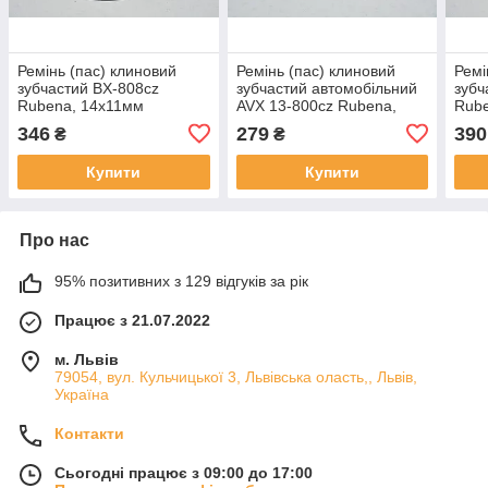
Ремінь (пас) клиновий
Ремінь (пас) клиновий
Ремі
зубчастий BX-808cz
зубчастий автомобільний
зубч
Rubena, 14х11мм
AVX 13-800cz Rubena,
Rub
11х9мм
346
279
390
₴
₴
Купити
Купити
Про нас
95% позитивних з 129 відгуків за рік
Працює з 21.07.2022
м. Львів
79054, вул. Кульчицької 3, Львівська оласть,, Львів,
Україна
Контакти
Сьогодні працює з 09:00 до 17:00