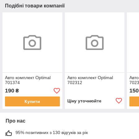
Подібні товари компанії
Авто комплект Оptimal
Авто комплект Оptimal
Авто
701374
702312
702
190
150
₴
Ціну уточнюйте
Купити
Про нас
95% позитивних з 130 відгуків за рік